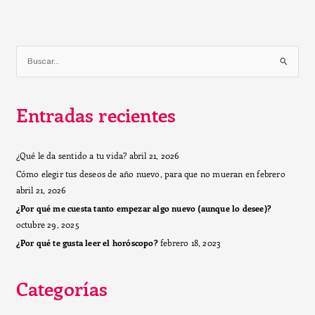
B
u
s
Entradas recientes
c
a
r
¿Qué le da sentido a tu vida?
abril 21, 2026
p
Cómo elegir tus deseos de año nuevo, para que no mueran en febrero
o
abril 21, 2026
r
:
¿Por qué me cuesta tanto empezar algo nuevo (aunque lo desee)?
octubre 29, 2025
¿Por qué te gusta leer el horóscopo?
febrero 18, 2023
Categorías